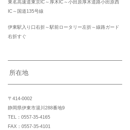
東名高速道東京IC～厚木IC～小田原厚木道路小田原西
IC～国道135号線
伊東駅入り口右折～駅前ロータリー左折～線路ガード
右折すぐ
所在地
〒414-0002
静岡県伊東市湯川288番地9
TEL：0557-35-4165
FAX：0557-35-4101