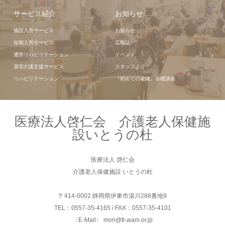
サービス紹介
お知らせ
施設入所サービス
お知らせ
短期入所サービス
広報誌
通所リハビリテーション
イベント
居宅介護支援サービス
スタッフより
リハビリテーション
『初めての老健』基礎講座
医療法人啓仁会 介護老人保健施
設いとうの杜
医療法人 啓仁会
介護老人保健施設 いとうの杜
〒414-0002 静岡県伊東市湯川288番地9
TEL：0557-35-4165 / FAX：0557-35-4101
〈E-Mail〉 mori@tl-wam.or.jp