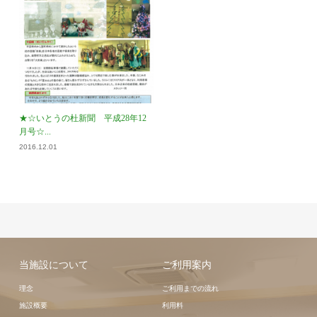
★☆いとうの杜新聞 平成28年12
月号☆...
2016.12.01
当施設について
ご利用案内
理念
ご利用までの流れ
施設概要
利用料