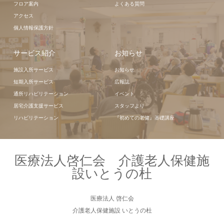
フロア案内
よくある質問
アクセス
個人情報保護方針
サービス紹介
お知らせ
施設入所サービス
お知らせ
短期入所サービス
広報誌
通所リハビリテーション
イベント
居宅介護支援サービス
スタッフより
リハビリテーション
『初めての老健』基礎講座
医療法人啓仁会 介護老人保健施
設いとうの杜
医療法人 啓仁会
介護老人保健施設 いとうの杜