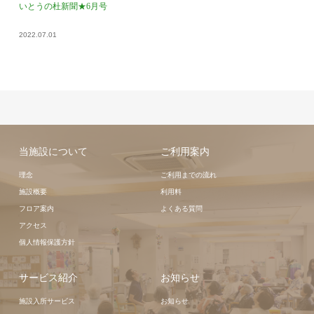
いとうの杜新聞★6月号
2022.07.01
当施設について
ご利用案内
理念
ご利用までの流れ
施設概要
利用料
フロア案内
よくある質問
アクセス
個人情報保護方針
サービス紹介
お知らせ
施設入所サービス
お知らせ