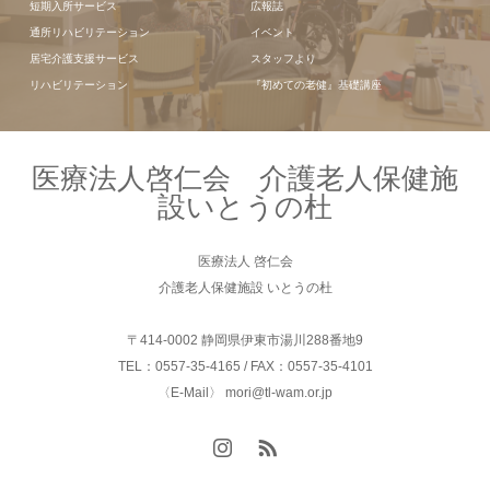
短期入所サービス
広報誌
通所リハビリテーション
イベント
居宅介護支援サービス
スタッフより
リハビリテーション
『初めての老健』基礎講座
医療法人啓仁会 介護老人保健施
設いとうの杜
医療法人 啓仁会
介護老人保健施設 いとうの杜
〒414-0002 静岡県伊東市湯川288番地9
TEL：0557-35-4165 / FAX：0557-35-4101
〈E-Mail〉 mori@tl-wam.or.jp