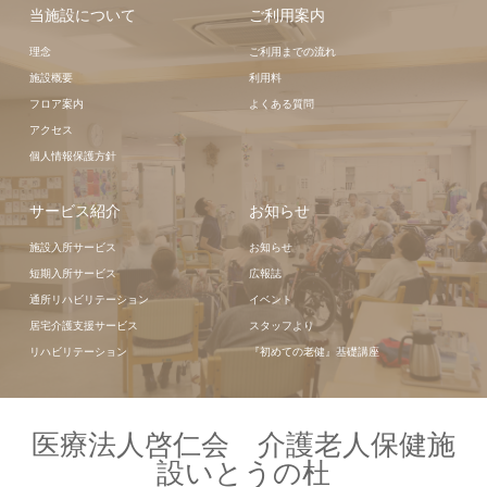
当施設について
ご利用案内
理念
ご利用までの流れ
施設概要
利用料
フロア案内
よくある質問
アクセス
個人情報保護方針
サービス紹介
お知らせ
施設入所サービス
お知らせ
短期入所サービス
広報誌
通所リハビリテーション
イベント
居宅介護支援サービス
スタッフより
リハビリテーション
『初めての老健』基礎講座
医療法人啓仁会 介護老人保健施
設いとうの杜