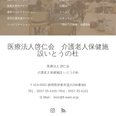
短期入所サービス
広報誌
通所リハビリテーション
イベント
居宅介護支援サービス
スタッフより
リハビリテーション
『初めての老健』基礎講座
医療法人啓仁会 介護老人保健施
設いとうの杜
医療法人 啓仁会
介護老人保健施設 いとうの杜
〒414-0002 静岡県伊東市湯川288番地9
TEL：0557-35-4165 / FAX：0557-35-4101
〈E-Mail〉 mori@tl-wam.or.jp