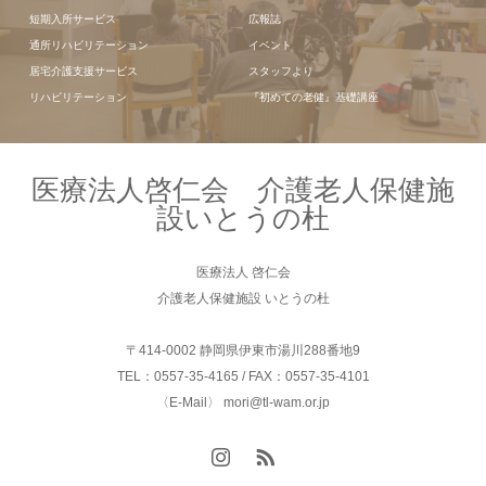
短期入所サービス
広報誌
通所リハビリテーション
イベント
居宅介護支援サービス
スタッフより
リハビリテーション
『初めての老健』基礎講座
医療法人啓仁会 介護老人保健施
設いとうの杜
医療法人 啓仁会
介護老人保健施設 いとうの杜
〒414-0002 静岡県伊東市湯川288番地9
TEL：0557-35-4165 / FAX：0557-35-4101
〈E-Mail〉 mori@tl-wam.or.jp