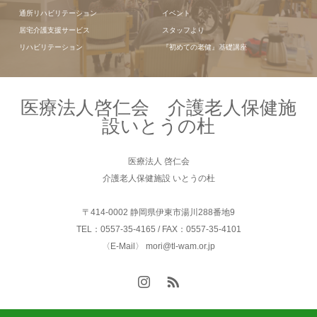
通所リハビリテーション
イベント
居宅介護支援サービス
スタッフより
リハビリテーション
『初めての老健』基礎講座
医療法人啓仁会 介護老人保健施
設いとうの杜
医療法人 啓仁会
介護老人保健施設 いとうの杜
〒414-0002 静岡県伊東市湯川288番地9
TEL：0557-35-4165 / FAX：0557-35-4101
〈E-Mail〉 mori@tl-wam.or.jp