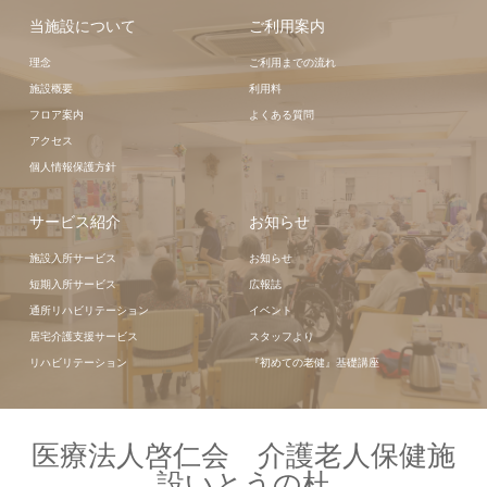
当施設について
ご利用案内
理念
ご利用までの流れ
施設概要
利用料
フロア案内
よくある質問
アクセス
個人情報保護方針
サービス紹介
お知らせ
施設入所サービス
お知らせ
短期入所サービス
広報誌
通所リハビリテーション
イベント
居宅介護支援サービス
スタッフより
リハビリテーション
『初めての老健』基礎講座
医療法人啓仁会 介護老人保健施
設いとうの杜