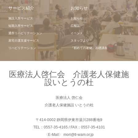
サービス紹介
お知らせ
施設入所サービス
お知らせ
短期入所サービス
広報誌
通所リハビリテーション
イベント
居宅介護支援サービス
スタッフより
リハビリテーション
『初めての老健』基礎講座
医療法人啓仁会 介護老人保健施
設いとうの杜
医療法人 啓仁会
介護老人保健施設 いとうの杜
〒414-0002 静岡県伊東市湯川288番地9
TEL：0557-35-4165 / FAX：0557-35-4101
〈E-Mail〉 mori@tl-wam.or.jp