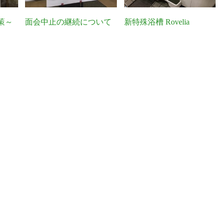
策～
面会中止の継続について
新特殊浴槽 Rovelia