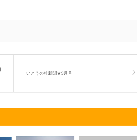
開
いとうの杜新聞★9月号