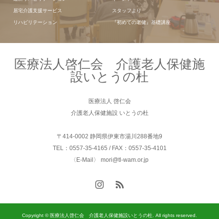
居宅介護支援サービス
スタッフより
リハビリテーション
『初めての老健』基礎講座
医療法人啓仁会 介護老人保健施
設いとうの杜
医療法人 啓仁会
介護老人保健施設 いとうの杜
〒414-0002 静岡県伊東市湯川288番地9
TEL：0557-35-4165 / FAX：0557-35-4101
〈E-Mail〉 mori@tl-wam.or.jp
Copyright © 医療法人啓仁会 介護老人保健施設いとうの杜. All rights reserved.