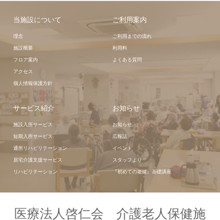
当施設について
ご利用案内
理念
ご利用までの流れ
施設概要
利用料
フロア案内
よくある質問
アクセス
個人情報保護方針
サービス紹介
お知らせ
施設入所サービス
お知らせ
短期入所サービス
広報誌
通所リハビリテーション
イベント
居宅介護支援サービス
スタッフより
リハビリテーション
『初めての老健』基礎講座
医療法人啓仁会 介護老人保健施