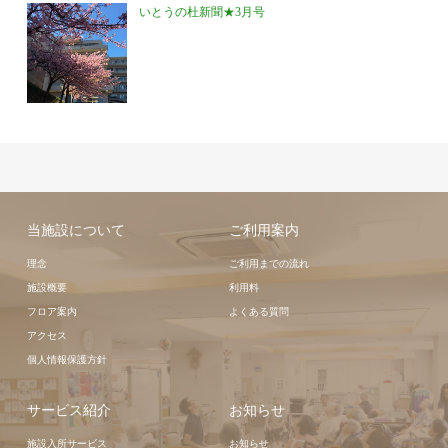
いとうの杜新聞★3月号
当施設について
ご利用案内
理念
ご利用までの流れ
施設概要
利用料
フロア案内
よくある質問
アクセス
個人情報保護方針
サービス紹介
お知らせ
施設入所サービス
お知らせ