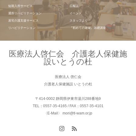
短期入所サービス
広報誌
通所リハビリテーション
イベント
居宅介護支援サービス
スタッフより
リハビリテーション
『初めての老健』基礎講座
医療法人啓仁会 介護老人保健施
設いとうの杜
医療法人 啓仁会
介護老人保健施設 いとうの杜
〒414-0002 静岡県伊東市湯川288番地9
TEL：0557-35-4165 / FAX：0557-35-4101
〈E-Mail〉 mori@tl-wam.or.jp