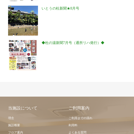
いとうの杜新聞★8月号
◆杜の湯新聞7月号（通所リハ発行）◆
当施設について
ご利用案内
理念
ご利用までの流れ
施設概要
利用料
フロア案内
よくある質問