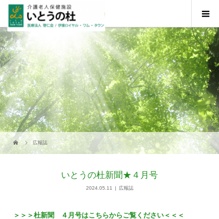
広報誌
いとうの杜新聞★４月号
2024.05.11
広報誌
＞＞＞杜新聞 ４月号はこちらからご覧ください＜＜＜