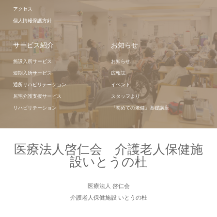
アクセス
個人情報保護方針
サービス紹介
お知らせ
施設入所サービス
お知らせ
短期入所サービス
広報誌
通所リハビリテーション
イベント
居宅介護支援サービス
スタッフより
リハビリテーション
『初めての老健』基礎講座
医療法人啓仁会 介護老人保健施
設いとうの杜
医療法人 啓仁会
介護老人保健施設 いとうの杜