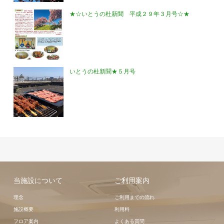
★☆いとうの杜新聞 平成２９年３月号☆★
いとうの杜新聞★５月号
当施設について
ご利用案内
理念
ご利用までの流れ
施設概要
利用料
フロア案内
よくある質問