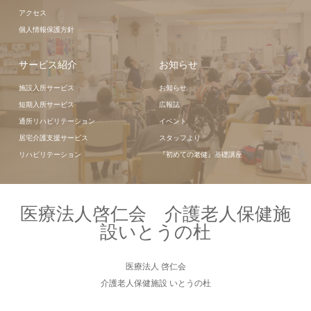
アクセス
個人情報保護方針
サービス紹介
お知らせ
施設入所サービス
お知らせ
短期入所サービス
広報誌
通所リハビリテーション
イベント
居宅介護支援サービス
スタッフより
リハビリテーション
『初めての老健』基礎講座
医療法人啓仁会 介護老人保健施
設いとうの杜
医療法人 啓仁会
介護老人保健施設 いとうの杜