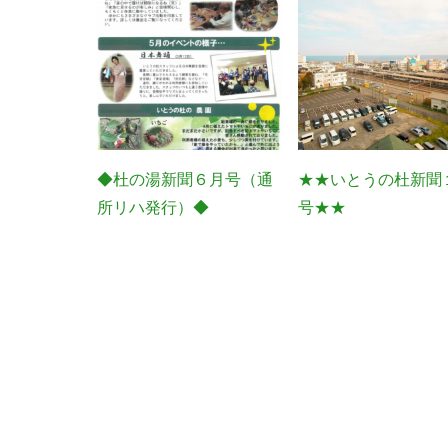
◆杜の湯新聞６月号（通
★★いとうの杜新聞
所リハ発行）◆
号★★