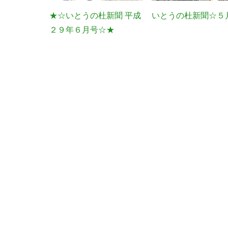
★☆いとうの杜新聞 平成
いとうの杜新聞☆５
２９年６月号☆★