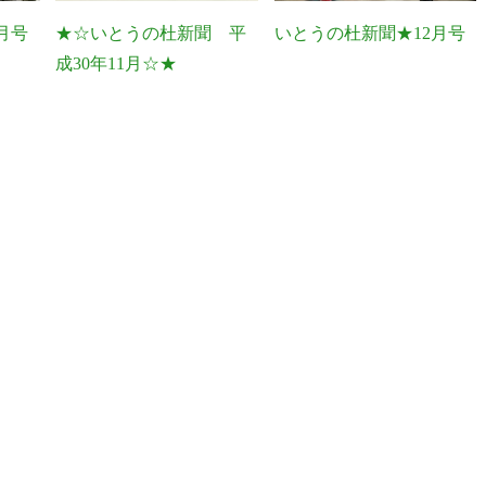
月号
★☆いとうの杜新聞 平
いとうの杜新聞★12月号
成30年11月☆★