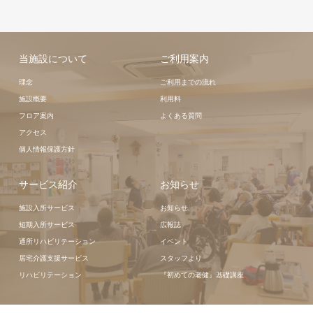
当施設について
ご利用案内
理念
ご利用までの流れ
施設概要
利用料
フロア案内
よくある質問
アクセス
個人情報保護方針
サービス紹介
お知らせ
施設入所サービス
お知らせ
短期入所サービス
広報誌
通所リハビリテーション
イベント
居宅介護支援サービス
スタッフより
リハビリテーション
『初めての老健』基礎講座