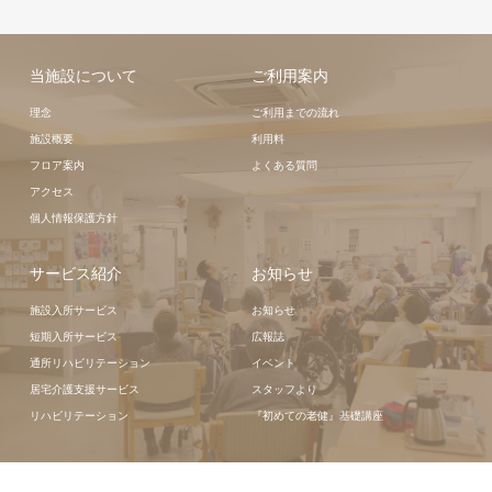
当施設について
ご利用案内
理念
ご利用までの流れ
施設概要
利用料
フロア案内
よくある質問
アクセス
個人情報保護方針
サービス紹介
お知らせ
施設入所サービス
お知らせ
短期入所サービス
広報誌
通所リハビリテーション
イベント
居宅介護支援サービス
スタッフより
リハビリテーション
『初めての老健』基礎講座