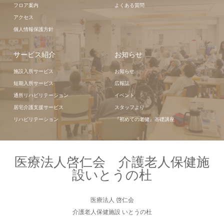
フロア案内
よくある質問
アクセス
個人情報保護方針
サービス紹介
お知らせ
施設入所サービス
お知らせ
短期入所サービス
広報誌
通所リハビリテーション
イベント
居宅介護支援サービス
スタッフより
リハビリテーション
『初めての老健』基礎講座
医療法人啓仁会 介護老人保健施
設いとうの杜
医療法人 啓仁会
介護老人保健施設 いとうの杜