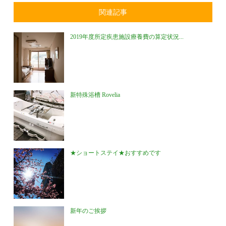
関連記事
2019年度所定疾患施設療養費の算定状況...
新特殊浴槽 Rovelia
★ショートステイ★おすすめです
新年のご挨拶