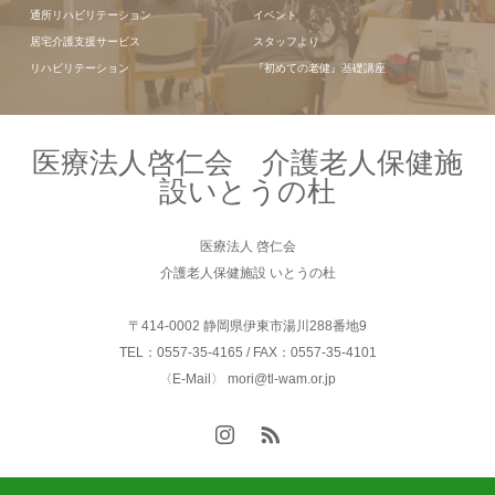
通所リハビリテーション
イベント
居宅介護支援サービス
スタッフより
リハビリテーション
『初めての老健』基礎講座
医療法人啓仁会 介護老人保健施
設いとうの杜
医療法人 啓仁会
介護老人保健施設 いとうの杜
〒414-0002 静岡県伊東市湯川288番地9
TEL：0557-35-4165 / FAX：0557-35-4101
〈E-Mail〉 mori@tl-wam.or.jp